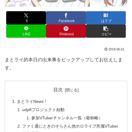
X
Facebook
はてブ
LINE
Pinterest
コピー
2018.06.01
まとライ的本日の出来事をピックアップしてお伝えしま
す。
目次
まとライNews！
udp8プロジェクト始動
参加VTuberチャンネル一覧（敬称略）
ファミ通にときのそらさん他ホロライブ所属VTuber