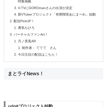
特集掲載
V-TVにGOROmanさんの出演が決定
新VTuberプロジェクト「有閑喫茶あにまーれ」始動
配信PickUP！
勇気ちひろ
バーチャルファンArt！
月ノ美兎AR
制作者： ててて さん
今日注目の配信はこちら！
まとライNews！
udp8プロジェクト始動