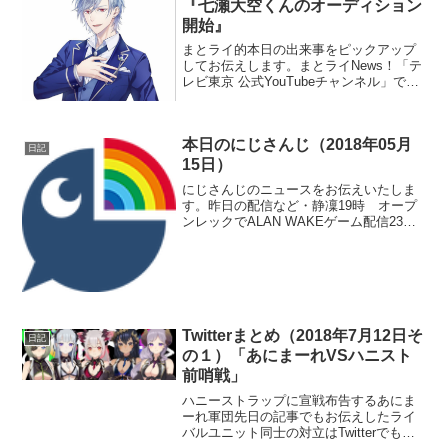
『七瀬大空くんのオーディション
開始』
まとライ的本日の出来事をピックアップ
してお伝えします。まとライNews！「テ
レビ東京 公式YouTubeチャンネル」で活
躍するバーチャルYouTuberを募集開始バ
ーチャルYouTuberがテレビに進出しはじ
めている昨今ですが、テレビ側から...
本日のにじさんじ（2018年05月
日記
15日）
にじさんじのニュースをお伝えいたしま
す。昨日の配信など・静凜19時 オープ
ンレックでALAN WAKEゲーム配信23
時 YoutubeでFF14ゲーム配信・渋谷ハ
ジメ20時 YoutubeでLoLゲーム配信・え
る23時 Youtubeで雑談...
Twitterまとめ（2018年7月12日そ
日記
の１）「あにまーれVSハニスト
前哨戦」
ハニーストラップに宣戦布告するあにま
ーれ軍団先日の記事でもお伝えしたライ
バルユニット同士の対立はTwitterでも残