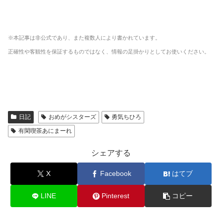
※本記事は非公式であり、また複数人により書かれています。
正確性や客観性を保証するものではなく、情報の足掛かりとしてお使いください。
日記
おめがシスターズ
勇気ちひろ
有閑喫茶あにまーれ
シェアする
X
Facebook
はてブ
LINE
Pinterest
コピー