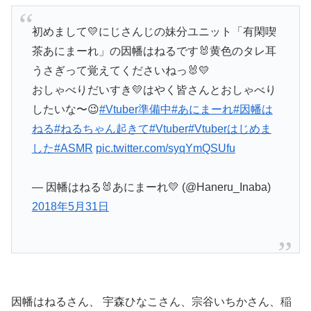
初めまして💛にじさんじの妹分ユニット「有閑喫
茶あにまーれ」の因幡はねるです🐰黄色のタレ耳
うさぎって覚えてくださいねっ🐰💛
おしゃべりだいすき💛はやく皆さんとおしゃべり
したいな〜😉
#Vtuber準備中
#あにまーれ
#因幡は
ねる
#ねるちゃん起きて
#Vtuber
#Vtuberはじめま
した
#ASMR
pic.twitter.com/syqYmQSUfu
— 因幡はねる🐰あにまーれ💛 (@Haneru_Inaba)
2018年5月31日
因幡はねるさん、 宇森ひなこさん、宗谷いちかさん、稲