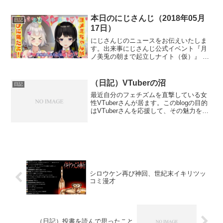
り火がくすぶっています。まずはねるち
ゃんの配信での公式アンチ宣言後のやり
とりから。夜襲こわい…。— ハニースト
本日のにじさんじ（2018年05月
日記
ラップ公式🍩灰...
17日）
にじさんじのニュースをお伝えいたしま
す。出来事にじさんじ公式イベント『月
ノ美兎の朝まで起立しナイト（仮）』 に
「ねづみどし」さんがゲスト出演するこ
とが決定しました。「ねづみどし」さん
は委員長の生みの親（デザイナーさん）
（日記）VTuberの沼
日記
であり、委員長からも「...
最近自分のフェチズムを直撃している女
性VTuberさんが居ます。このblogの目的
はVTuberさんを応援して、その魅力を広
めていくことに有るので、本来ならすぐ
にでも応援記事を書くべきなのですがな
んというか…視聴者数が数百人くらいだ
とコメン...
シロウケン再び神回、世紀末イキリツッ
コミ漫才
（日記）投書を読んで思ったこと