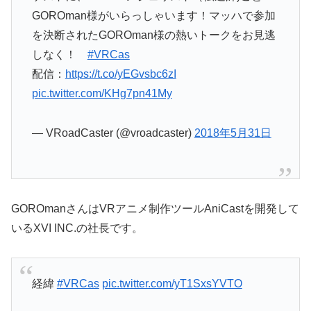
GOROman様がいらっしゃいます！マッハで参加
を決断されたGOROman様の熱いトークをお見逃
しなく！
#VRCas
配信：
https://t.co/yEGvsbc6zI
pic.twitter.com/KHg7pn41My
— VRoadCaster (@vroadcaster)
2018年5月31日
GOROmanさんはVRアニメ制作ツール
AniCastを開発して
いるXVI INC.の社長です。
経緯
#VRCas
pic.twitter.com/yT1SxsYVTO