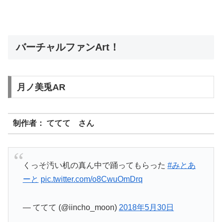
バーチャルファンArt！
月ノ美兎AR
制作者： ててて さん
くっそ汚い机の真ん中で踊ってもらった
#みとあ
ーと
pic.twitter.com/o8CwuOmDrq
— ててて (@iincho_moon)
2018年5月30日