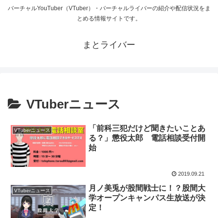
バーチャルYouTuber（VTuber）・バーチャルライバーの紹介や配信状況をま
とめる情報サイトです。
まとライバー
VTuberニュース
「前科三犯だけど聞きたいことあ
VTuberニュース
る？」懲役太郎 電話相談受付開
始
2019.09.21
月ノ美兎が股間戦士に！？股間大
VTuberニュース
学オープンキャンパス生放送が決
定！