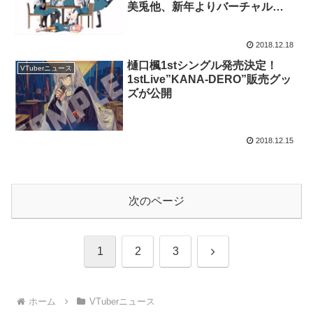
美兎他、新年よりバーチャル
YouTuber30分アニメが放送開
始！
2018.12.18
樋口楓1stシングル発売決定！
VTuberニュース
1stLive”KANA-DERO”販売グッ
ズが公開
2018.12.15
次のページ
次
1
2
3
へ
ホーム
VTuberニュース