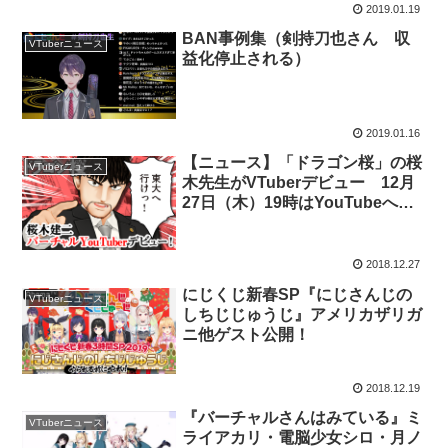
2019.01.19
BAN事例集（剣持刀也さん 収
VTuberニュース
益化停止される）
2019.01.16
【ニュース】「ドラゴン桜」の桜
VTuberニュース
木先生がVTuberデビュー 12月
27日（木）19時はYouTubeへ行
けっ！
2018.12.27
にじくじ新春SP『にじさんじの
VTuberニュース
しちじじゅうじ』アメリカザリガ
ニ他ゲスト公開！
2018.12.19
『バーチャルさんはみている』ミ
VTuberニュース
ライアカリ・電脳少女シロ・月ノ