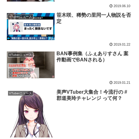
2019.06.10
笹木咲、稀勢の里同一人物説を否
VTuberニュース
定
2019.01.22
BAN事例集（ふぇありすさん 案
VTuberニュース
件動画でBANされる）
2019.01.21
美声VTuber大集合！今流行の #
VTuberニュース
郡道美玲チャレンジ って何？