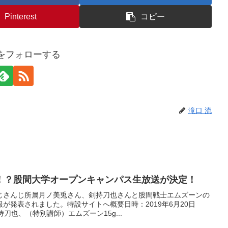
Pinterest
コピー
流をフォローする
滝口 流
！？股間大学オープンキャンパス生放送が決定！
じさんじ所属月ノ美兎さん、剣持刀也さんと股間戦士エムズーンの
が発表されました。特設サイトへ概要日時：2019年6月20日
刀也、（特別講師）エムズーン15g...