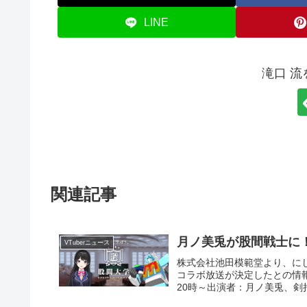
LINE
滝口 
関連記事
月ノ美兎が股間戦士に
VTuberニュース
株式会社池田模範堂より、に
コラボ放送が決定したとの情報
20時～出演者：月ノ美兎、剣持