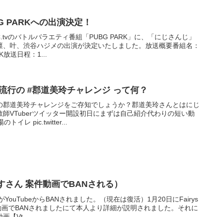
G PARKへの出演決定！
C.tvのバトルバラエティ番組「PUBG PARK」に、「にじさんじ」
凛、叶、渋谷ハジメの出演が決定いたしました。放送概要番組名：
K放送日程：1...
今流行の #郡道美玲チャレンジ って何？
の郡道美玲チャレンジをご存知でしょうか？郡道美玲さんとはにじ
師VTuberツイッター開設初日にまずは自己紹介代わりの短い動
 pic.twitter...
すさん 案件動画でBANされる）
YouTubeからBANされました。（現在は復活）1月20日にFairys
案件動画でBANされましたにて本人より詳細が説明されました。それに
【Vt...