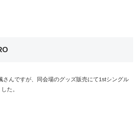
RO
る樋口楓さんですが、同会場のグッズ販売にて1stシングル
ました。