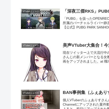
「深夜三傑RKS」PUB
VTuberニュース
「PUBG」を扱ったOPENRE
所属のバーチャルライバー静
【公式】PUBG PARK SANHO
美声VTuber大集合！
VTuberニュース
現在ツイッター上で大流行中
さんじの新メンバーとなる女教
画をアップされました。at 職場のトイレ
BAN事例集（ふぇあり
VTuberニュース
個人VTuberのふぇありすさんが
Channelにアップされた
よると、前日にアップされた動画