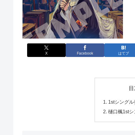
X
Facebook
はてブ
目
1stシング
樋口楓1stシ