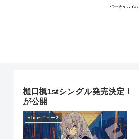
バーチャルYo
樋口楓1stシングル発売決定！ 1s
が公開
VTuberニュース