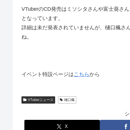
VTuberのCD発売はミソシタさんや富士葵
となっています。
詳細は未だ発表されていませんが、樋口楓さ
ね。
イベント特設ページは
こちら
から
VTuberニュース
樋口楓
シ
X