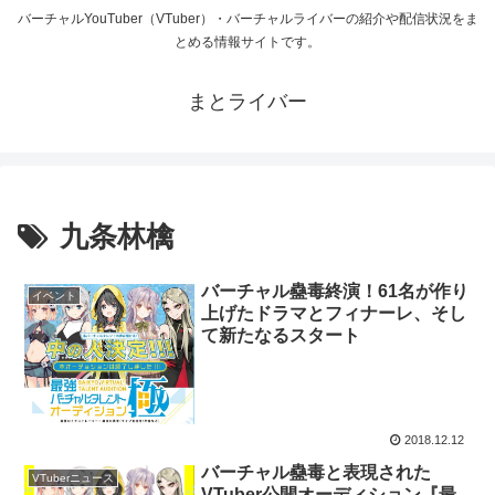
バーチャルYouTuber（VTuber）・バーチャルライバーの紹介や配信状況をま
とめる情報サイトです。
まとライバー
九条林檎
バーチャル蠱毒終演！61名が作り
イベント
上げたドラマとフィナーレ、そし
て新たなるスタート
2018.12.12
バーチャル蠱毒と表現された
VTuberニュース
VTuber公開オーディション『最