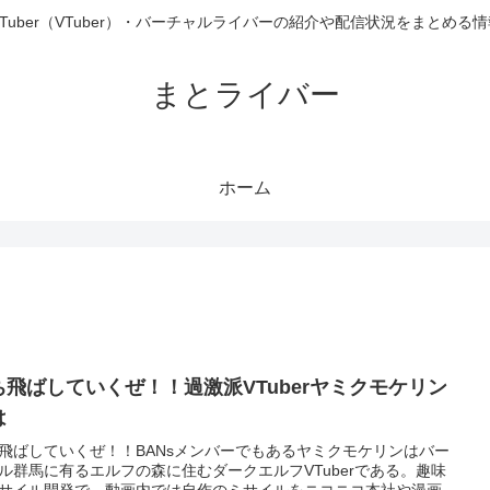
uTuber（VTuber）・バーチャルライバーの紹介や配信状況をまとめる
まとライバー
ホーム
ち飛ばしていくぜ！！過激派VTuberヤミクモケリン
は
飛ばしていくぜ！！BANsメンバーでもあるヤミクモケリンはバー
ル群馬に有るエルフの森に住むダークエルフVTuberである。趣味
サイル開発で、動画内では自作のミサイルをニコニコ本社や漫画