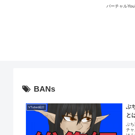
バーチャルYo
BANs
ぶ
VTuber紹介
と
ぶち
チャ
はミ