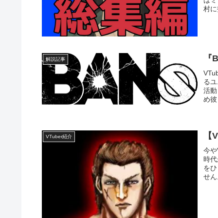
村に
『
解説記事
VT
るユ
活動
め彼
【
VTuber紹介
今や
時代
をひ
せん