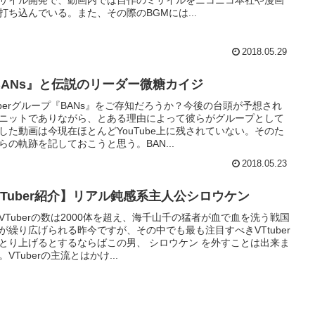
打ち込んでいる。また、その際のBGMには...
2018.05.29
BANs』と伝説のリーダー微糖カイジ
uberグループ『BANs』をご存知だろうか？今後の台頭が予想され
ニットでありながら、とある理由によって彼らがグループとして
した動画は今現在ほとんどYouTube上に残されていない。そのた
らの軌跡を記しておこうと思う。BAN...
2018.05.23
VTuber紹介】リアル鈍感系主人公シロウケン
VTuberの数は2000体を超え、海千山千の猛者が血で血を洗う戦国
が繰り広げられる昨今ですが、その中でも最も注目すべきVTtuber
とり上げるとするならばこの男、 シロウケン を外すことは出来ま
。VTuberの主流とはかけ...