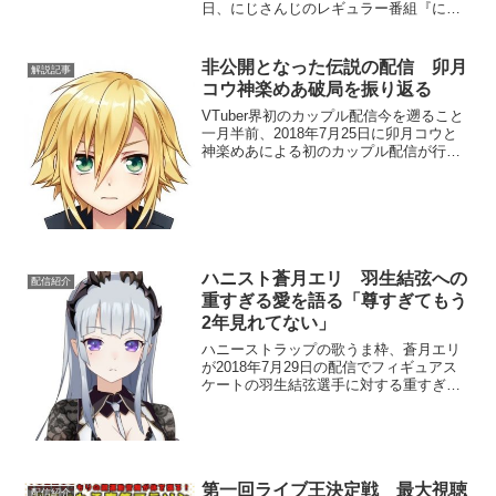
日、にじさんじのレギュラー番組『にじ
さんじのくじじゅうじ』が始まり、早い
ものでもう一ヶ月近くたとうとしていま
す。この番組は『バーチャル空間（バー
非公開となった伝説の配信 卯月
解説記事
チャルキャスト...
コウ神楽めあ破局を振り返る
VTuber界初のカップル配信今を遡ること
一月半前、2018年7月25日に卯月コウと
神楽めあによる初のカップル配信が行わ
れました。明日！！！放送するってば
よ！！！！🍥神楽めあ🍥と一緒に21時か
ら！！！(たぶん)うちのチャンネルで！！
よろ😜#...
ハニスト蒼月エリ 羽生結弦への
配信紹介
重すぎる愛を語る「尊すぎてもう
2年見れてない」
ハニーストラップの歌うま枠、蒼月エリ
が2018年7月29日の配信でフィギュアス
ケートの羽生結弦選手に対する重すぎる
愛を語った。羽生くんは一時期は恋愛対
象だったけれど、もう神として奉ってる
ので別に恋愛対象じゃないです。羽生く
んについて話しまし...
第一回ライブ王決定戦 最大視聴
配信紹介