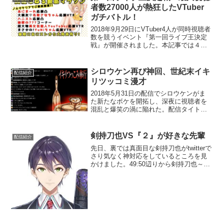
者数27000人が熱狂したVTuber
ガチバトル！
2018年9月29日にVTuber4人が同時視聴者
数を競うイベント『第一回ライブ王決定
戦』が開催されました。本記事では４つ
のチャンネルで同時配信された各企画を
まとめ、イベントの内容を振り返ってい
きます。イベントのルール等については
シロウケン再び神回、世紀末イキ
配信紹介
前回の記事...
リツッコミ漫才
2018年5月31日の配信でシロウケンがま
た新たなボケを開拓し、深夜に視聴者を
混乱と爆笑の渦に陥れた。配信タイトル
は「世紀末イキリつっこみ修行！」まず
イキリつっこみとは何なのか、そしてな
ぜ修行する必要があるのか説明を渇望す
剣持刀也VS『２』が好きな先輩
配信紹介
る視聴者達の前に登...
先日、裏では真面目な剣持刀也がtwitterで
さり気なく神対応をしているところを見
かけました。49:50辺りから剣持刀也～戦
闘機とスリザリオ～ — 剣持刀也@にじさ
んじ所属 (@rei_Toya_rei) 2018年7月9日
ごく短いエピソー...