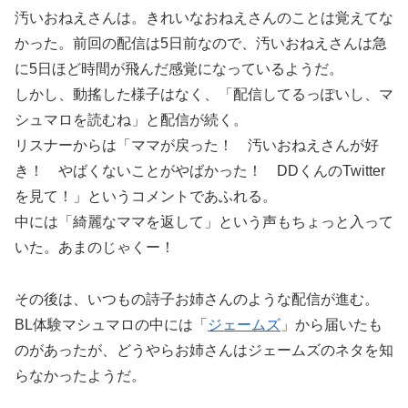
汚いおねえさんは。きれいなおねえさんのことは覚えてな
かった。前回の配信は5日前なので、汚いおねえさんは急
に5日ほど時間が飛んだ感覚になっているようだ。
しかし、動搖した様子はなく、「配信してるっぽいし、マ
シュマロを読むね」と配信が続く。
リスナーからは「ママが戻った！ 汚いおねえさんが好
き！ やばくないことがやばかった！ DDくんのTwitter
を見て！」というコメントであふれる。
中には「綺麗なママを返して」という声もちょっと入って
いた。あまのじゃくー！
その後は、いつもの詩子お姉さんのような配信が進む。
BL体験マシュマロの中には「
ジェームズ
」から届いたも
のがあったが、どうやらお姉さんはジェームズのネタを知
らなかったようだ。