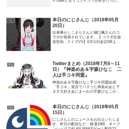
VTuberと言うコンテンツが好きだったの
に、生放送や馴れ合いを見ているうちに
「キャラクターではなく人間」だという
ことが意識されてしまい、醒めてしまっ
たということのよう...
本日のにじさんじ（2018年05月
日記
20日）
出来事かしこまりさんと樋口楓さんのコ
ラボが発表されています。【 コラボ生放
送告知 : クイズVS】6月1日(金)21時より
【樋口楓さん】【青道アカトくん】【ら
んまるちゃん】をゲストに呼んでクイズ
勝負！間違えるごとにペナルティ！この
サバイバル...
Twitterまとめ（2018年7月8～11
日記
日）『神楽めあ＆宇森ひなこ 二
人は手コキ同盟』
神楽めあ＆宇森ひなこ手コキ同盟結成
「手コキ」発言でバズった神楽めあと下
ネタ大好きあにまーれの宇森ひなこが意
気投合してしまったようです。
@KaguraMea手コキ友達出来て嬉しいで
ふ！仲良くしましょううう･:*+.\(( °ω°
本日のにじさんじ（2018年05月
日記
))/.:+...
15日）
にじさんじのニュースをお伝えいたしま
す。昨日の配信など・静凜19時 オープ
ンレックでALAN WAKEゲーム配信23