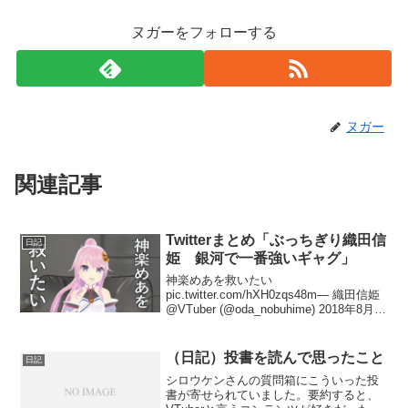
ヌガーをフォローする
ヌガー
関連記事
Twitterまとめ「ぶっちぎり織田信
日記
姫 銀河で一番強いギャグ」
神楽めあを救いたい
pic.twitter.com/hXH0zqs48m— 織田信姫
@VTuber (@oda_nobuhime) 2018年8月30
日未だにツイッターが凍結中の神楽めあ
とのコラボを明日に控えた織田信姫さん
が突然奇妙なことを...
（日記）投書を読んで思ったこと
日記
シロウケンさんの質問箱にこういった投
書が寄せられていました。要約すると、