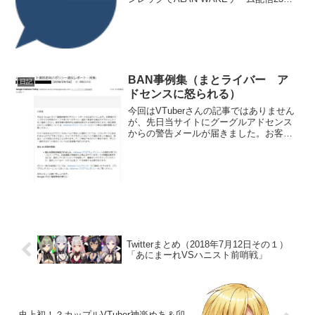
時 YoutubeでFF14ゲーム配信・渋谷ハ
ジメ20時 YoutubeでLoLゲーム配信・え
る23時 Youtubeで雑談...
BAN事例集（まとライバー ア
日記
ドセンスに怒られる）
今回はVTuberさんの記事ではありません
が、先日当サイトにグーグルアドセンス
からの警告メールが届きました。お客様
のウェブサイトの特定のページで見つか
ったポリシー違反に関連する最近のアク
ティビティをご確認ください。えー
っ？？うちみたいな健全...
Twitterまとめ（2018年7月12日その１）
「あにまーれVSハニスト前哨戦」
史上初！？カップルVTuber神楽めあ＆卯