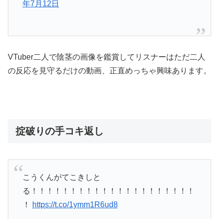
年7月12日
VTuber二人で陰茎の画像を鑑賞してリスナーはただ二人
の反応を見守るだけの動画、正直めっちゃ興味あります。
掟破りの手コキ返し
こうくんがてこきしと
る！！！！！！！！！！！！！！！！！！！！！
！
https://t.co/1ymm1R6ud8