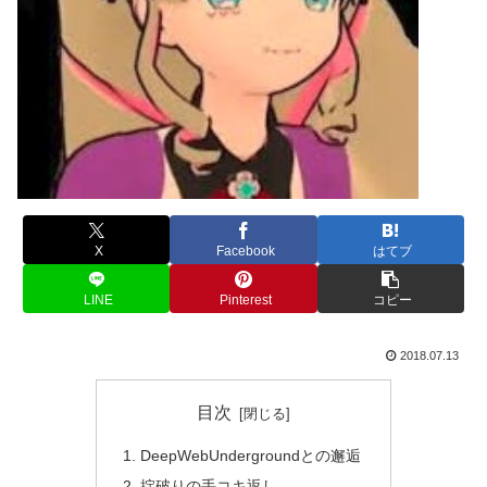
X
Facebook
はてブ
LINE
Pinterest
コピー
2018.07.13
目次
DeepWebUndergroundとの邂逅
掟破りの手コキ返し