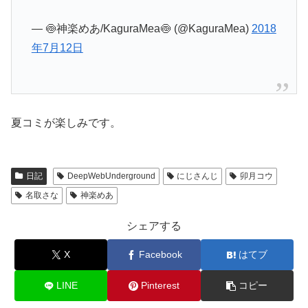
— 🍥神楽めあ/KaguraMea🍥 (@KaguraMea)
2018
年7月12日
夏コミが楽しみです。
日記
DeepWebUnderground
にじさんじ
卯月コウ
名取さな
神楽めあ
シェアする
X
Facebook
はてブ
LINE
Pinterest
コピー