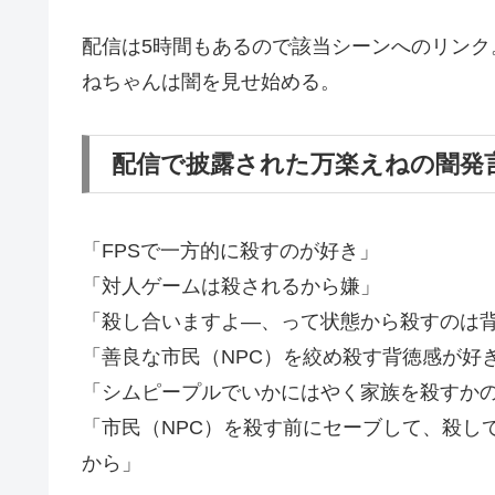
配信は5時間もあるので該当シーンへのリン
ねちゃんは闇を見せ始める。
配信で披露された万楽えねの闇発
「FPSで一方的に殺すのが好き」
「対人ゲームは殺されるから嫌」
「殺し合いますよ―、って状態から殺すのは
「善良な市民（NPC）を絞め殺す背徳感が好
「シムピープルでいかにはやく家族を殺すかの
「市民（NPC）を殺す前にセーブして、殺し
から」