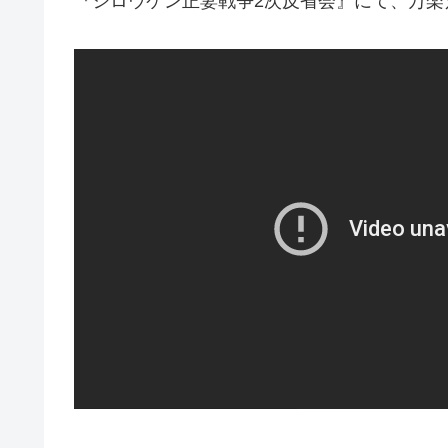
『シロウケン正妻戦争2次反省会』にて、万楽