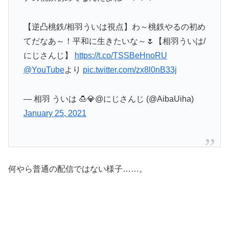
【逆凸桃鉄/相羽ういは視点】わ～桃鉄やるの初め
てだなあ～！平和に生きたいな～🌷【相羽ういは/
にじさんじ】
https://t.co/TSSBeHnoRU
@YouTube
より
pic.twitter.com/zx8l0nB33j
— 相羽 ういは 🍮💎@にじさんじ (@AibaUiha)
January 25, 2021
何やら普通の配信ではない様子……。