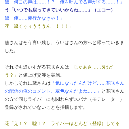
黛「何この声は……！？ 俺を呼んでる声がする……！」
う「いつでも戻ってきていいからね……」（エコー）
黛「俺……俺行かなきゃ！」
花「黛くぅぅうううん！！！！」
黛さんはそう言い残し、ういはさんの方へと帰っていきま
した。
それでも追いすがる花咲さんは
「じゃあさ……5はど
う？」
と値上げ交渉を実施。
しかしそれに黛さんは
「気になったんだけど……花咲さん
の配信の俺のコメント、
灰色
なんだよね……」
と花咲さん
の方で同じライバーにも関わらずスパナ（モデレーター）
登録がされていないことを指摘します。
花「え！？ 嘘！？ ライバーほとんど（登録）してる