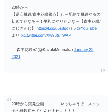
20時から
【逆凸桃鉄/森中花咲視点】わ～配信で桃鉄やるの
初めてだなあ～！平和にやりたいな～【森中花咲/
にじさんじ】
https://t.co/u6s8qc7sl5
@YouTube
より
pic.twitter.com/Xw93tsTWAP
— 森中花咲🐻 (@KazakiMorinaka)
January 25,
2021
20時から突発企画・・・！やっちゃうぞ！スイッ
チの桃鉄初めてなんだよね～！！！