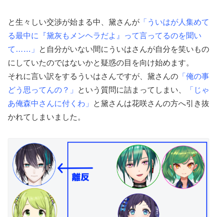
と生々しい交渉が始まる中、黛さんが
「ういはが人集めて
る最中に『黛灰もメンヘラだよ』って言ってるのを聞い
て……」
と自分がいない間にういはさんが自分を笑いもの
にしていたのではないかと疑惑の目を向け始めます。
それに言い訳をするういはさんですが、黛さんの
「俺の事
どう思ってんの？」
という質問に詰まってしまい、
「じゃ
あ俺森中さんに付くわ」
と黛さんは花咲さんの方へ引き抜
かれてしまいました。