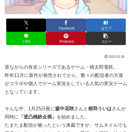
X
Facebook
はてブ
LINE
Pinterest
コピー
2021.01.26
昔ながらの有名シリーズであるゲーム・桃太郎電鉄。
昨年11月に新作が発売されてから、数々の配信者の方達
がコラボや個人でゲーム実況をしている人気の実況ゲーム
となっています。
そんな中、1月25日夜に
森中花咲
さんと
相羽ういは
さんが
同時に
「逆凸桃鉄企画」
を始めました。
たまたま配信が被ったという体裁ですが、サムネイルでも