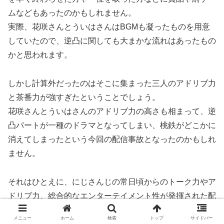
ムなどもあったのかもしれません。
実際、花咲さんとういはさんはBGMも凝ったものを用意
していたので、逆凸に関しても大まかな流れはあったもの
かと思われます。
しかし計算外だったのはそこに集まった三人のアドリブ力
と茶番力が強すぎたということでしょう。
花咲さんとういはさんのアドリブ力の高さも相まって、逆
凸パートが一種のドラマとなってしまい、桃鉄がどこかに
消えてしまったという今回の配信事故となったのかもしれ
ません。
それはひとえに、にじさんじの常日頃からのトーク力やア
ドリブ力、総合的なエンターテイメント性が発揮された配
信だったのかと思います。
メニュー
ホーム
検索
トップ
サイドバー