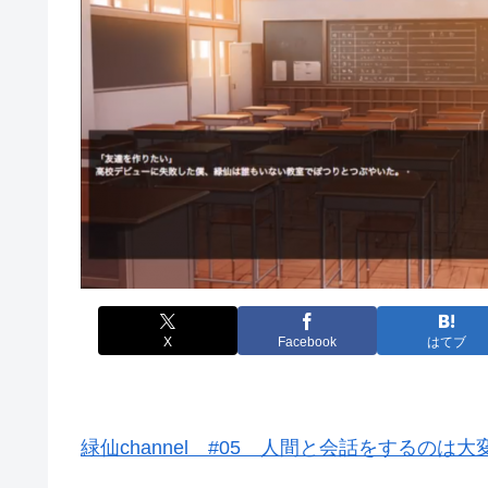
X
Facebook
はてブ
緑仙channel #05 人間と会話をするのは大