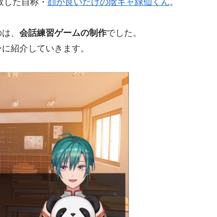
敗した自称・
顔が良いだけの陰キャ緑仙くん
。
のは、
会話練習ゲームの制作
でした。
ーに紹介していきます。