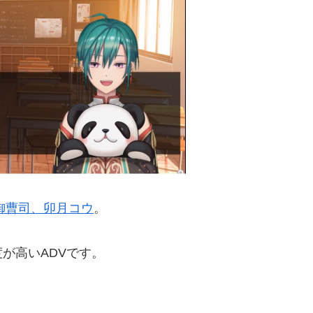
御曹司、卯月コウ
。
が高いADVです。