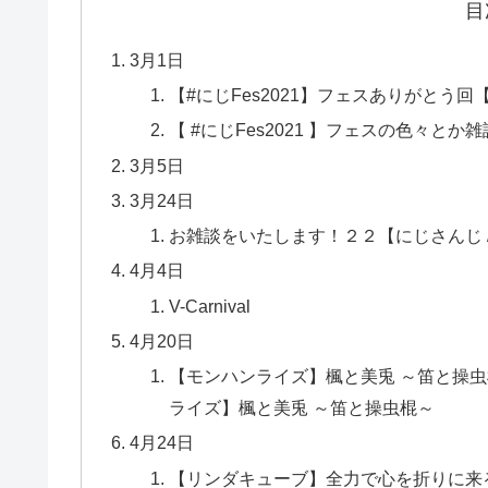
目
3月1日
【#にじFes2021​】フェスありがとう回
【 #にじFes2021​ 】フェスの色々と
3月5日
3月24日
お雑談をいたします！２２【にじさんじ /
4月4日
V-Carnival
4月20日
【モンハンライズ】楓と美兎 ～笛と操虫棍
ライズ】楓と美兎 ～笛と操虫棍～
4月24日
【リンダキューブ】全力で心を折りに来る