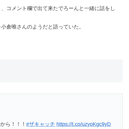
と、コメント欄で出て来たでろーんと一緒に話をし
を小倉唯さんのようだと語っていた。
時から！！！
#ザキャッチ
https://t.co/uzyoKgc9yD