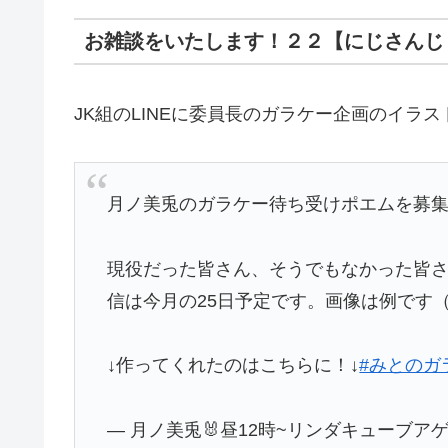
お雑談をいたします！２２【にじさんじ 
JK組のLINEに委員長のガラケー企画のイラ
月ノ美兎のガラケー待ち受けポエムを募
現役だった皆さん、そうでもなかった皆
信は今月の25日予定です。画像は例です
↓作ってくれたのはこちらに！↓
#みとのガ
— 月ノ美兎🐰昼12時~リンダキューブアゲイン 