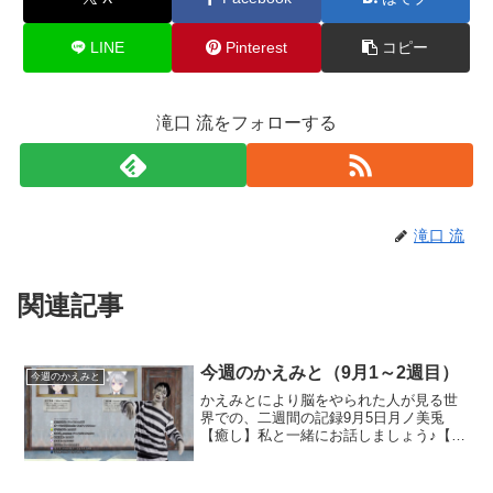
LINE
Pinterest
コピー
滝口 流をフォローする
滝口 流
関連記事
今週のかえみと（9月1～2週目）
今週のかえみと
かえみとにより脳をやられた人が見る世
界での、二週間の記録9月5日月ノ美兎
【癒し】私と一緒にお話しましょう♪【雑
談】百物語配信にて入れ替わったままだ
った委員長の魂が元に戻る配信の中、で
ろーんが委員長の記憶を呼び戻すキーパ