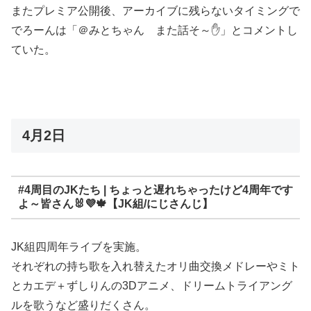
またプレミア公開後、アーカイブに残らないタイミングで
でろーんは「＠みとちゃん また話そ～✋」とコメントし
ていた。
4月2日
#4周目のJKたち | ちょっと遅れちゃったけど4周年です
よ～皆さん🐰💜🍁【JK組/にじさんじ】
JK組四周年ライブを実施。
それぞれの持ち歌を入れ替えたオリ曲交換メドレーやミト
とカエデ＋ずしりんの3Dアニメ、ドリームトライアング
ルを歌うなど盛りだくさん。