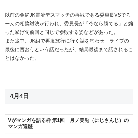
以前の金網JK電流デスマッチの再戦である委員長VSでろ
ーんの相撲対決が行われ、委員長が「今なら勝てる」と煽
った挙げ句前回と同じで惨敗する姿などがあった。
また途中、JK組で再度旅行に行く話を匂わせ。ライブの
最後に言おうという話だったが、結局最後まで話されるこ
とはなかった。
4月4日
Vがマンガを語る枠 第1回 月ノ美兎（にじさんじ）の
マンガ遍歴