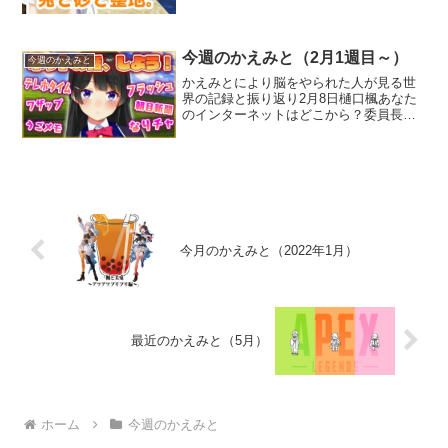
建てようとしたり【にじさんじ/瀬戸美夜
子】【minecraft】まったり雑談しながら
マイクラ(*^-^*)【にじさんじ/椎名唯
華】...
今週のかえみと（2月1週目～）
今週のかえみと
かえみとにより脳をやられた人が見る世
界の記録と振り返り2月8日樋口楓あなた
のインターネットはどこから？委員長の
インターネット老人会放送にて、開幕二
周年を祝う場面でチャット欄で「おめ～
＾＾」とコメントしていた。他にもでろ
ーんはいろいろな一期生...
今月のかえみと（2022年1月）
最近のかえみと（5月）
ホーム
今週のかえみと