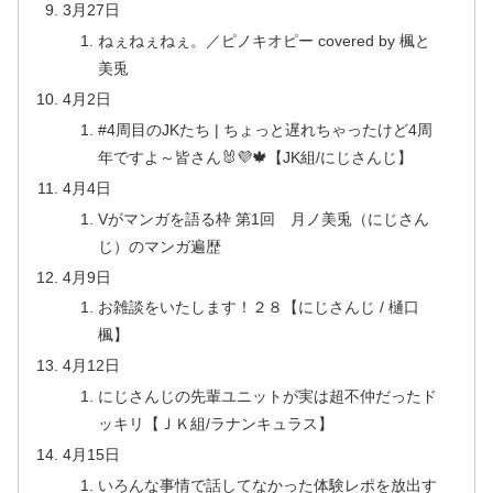
3月27日
ねぇねぇねぇ。／ピノキオピー covered by 楓と
美兎
4月2日
#4周目のJKたち | ちょっと遅れちゃったけど4周
年ですよ～皆さん🐰💜🍁【JK組/にじさんじ】
4月4日
Vがマンガを語る枠 第1回 月ノ美兎（にじさん
じ）のマンガ遍歴
4月9日
お雑談をいたします！２８【にじさんじ / 樋口
楓】
4月12日
にじさんじの先輩ユニットが実は超不仲だったド
ッキリ【ＪＫ組/ラナンキュラス】
4月15日
いろんな事情で話してなかった体験レポを放出す