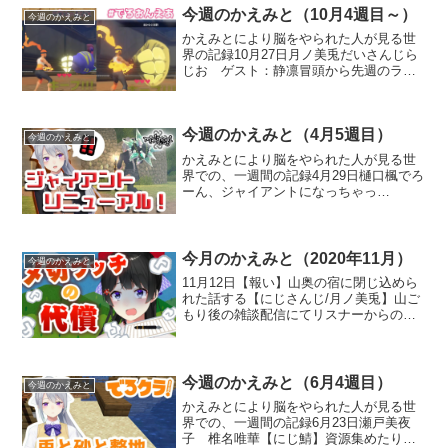
ーソンとなる役割を果た...
今週のかえみと（10月4週目～）
今週のかえみと
かえみとにより脳をやられた人が見る世
界の記録10月27日月ノ美兎だいさんじら
じお ゲスト：静凛冒頭から先週のラジ
オについて「楓ちゃんと同時視聴した」
という話をした。また凛先輩の印象が怖
いと思われがちなことに言及し、剣持刀
今週のかえみと（4月5週目）
也曰く一度会ったあと...
今週のかえみと
かえみとにより脳をやられた人が見る世
界での、一週間の記録4月29日樋口楓でろ
ーん、ジャイアントになっちゃっ
た？！ より委員長がインフルエンザに
かかったことについて言及。「（美兎ち
ゃんと違って）私は大丈夫ちゃんと寝る
時間あったから」と話した。...
今月のかえみと（2020年11月）
今週のかえみと
11月12日【報い】山奥の宿に閉じ込めら
れた話する【にじさんじ/月ノ美兎】山ご
もり後の雑談配信にてリスナーからのお
便りを披露。結婚相手（男女問わず）の
理想を聞かれた委員長は「ない」と答え
つつも、「嫌いの価値観が同じ人」「く
だらない質問でも深...
今週のかえみと（6月4週目）
今週のかえみと
かえみとにより脳をやられた人が見る世
界での、一週間の記録6月23日瀬戸美夜
子 椎名唯華【にじ鯖】資源集めたり家