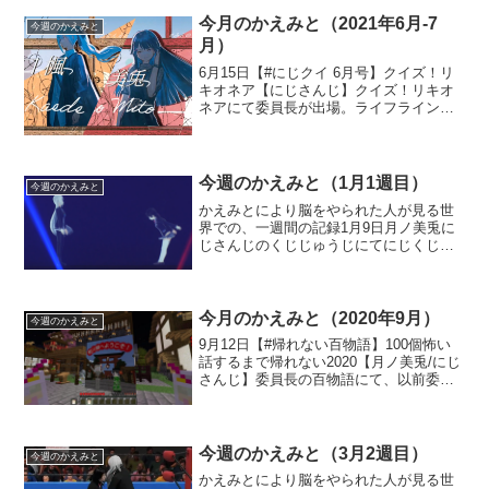
やはり委員長発案らしい。「おい月ノ
ォ！」というでろーんの振...
今月のかえみと（2021年6月-7
今週のかえみと
月）
6月15日【#にじクイ 6月号】クイズ！リ
キオネア【にじさんじ】クイズ！リキオ
ネアにて委員長が出場。ライフラインで
ライバー全体への呼びかけをした際、で
ろーんが検索した内容をコメントすると
いう出来事があった。委員長の頼みには
本気を出すでろーん...
今週のかえみと（1月1週目）
今週のかえみと
かえみとにより脳をやられた人が見る世
界での、一週間の記録1月9日月ノ美兎に
じさんじのくじじゅうじにてにじくじト
レーニング企画にてかえみと二人で料理
番組コントを実施。優勝していた。なお
番組の最後にはでろーんにイタズラする
委員長の姿が見られた。...
今月のかえみと（2020年9月）
今週のかえみと
9月12日【#帰れない百物語】100個怖い
話するまで帰れない2020【月ノ美兎/にじ
さんじ】委員長の百物語にて、以前委員
長が住んでいたマンションの話を語っ
た。でろーんとオフコラボした時そのマ
ンションに来たらしいが、でろーんが部
屋を出てからマ...
今週のかえみと（3月2週目）
今週のかえみと
かえみとにより脳をやられた人が見る世