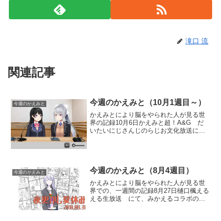
滝口 流
関連記事
今週のかえみと（10月1週目～）
今週のかえみと
かえみとにより脳をやられた人が見る世
界の記録10月6日かえみと超！A&G だ
いたいにじさんじのらじお文化放送にて
始まった委員長が今月マンスリーパーソ
ナリティを務めるだいさんじラジオに
て、ゲストとしてでろーんが登場した。
未告知ではあったが、で...
今週のかえみと（8月4週目）
今週のかえみと
かえみとにより脳をやられた人が見る世
界での、一週間の記録8月27日樋口楓える
える生放送 にて、みかえるコラボの際
の諸々がえるちゃんの口から暴露され
た。「かえ、かえ、かえでちゃーん」は