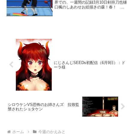
界での、一週間の記録3月10日剣持刀也樋
口楓のしあわせお絵描きの森！春！ に
てでろーんの久々のおえもりに剣ちゃん
が乱入。高難度のお題で時間切れギリギ
リに迫ったときダイイングメッセージの
ように「kem-」と...
にじさんじSEEDs初配信（6月9日）：ド
ーラ様
シロウケンVS恐怖のお姉さんズ 拉致監
禁されたショタケン
ホーム
今週のかえみと