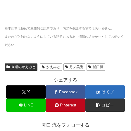
※本記事は極めて主観的な記事であり、内容を保証する物ではありません。
またわざと触れないようにしている話題もある為、情報の足掛かりとしてお使いく
ださい。
今週のかえみと
かえみと
月ノ美兎
樋口楓
シェアする
X
Facebook
はてブ
LINE
Pinterest
コピー
滝口 流をフォローする