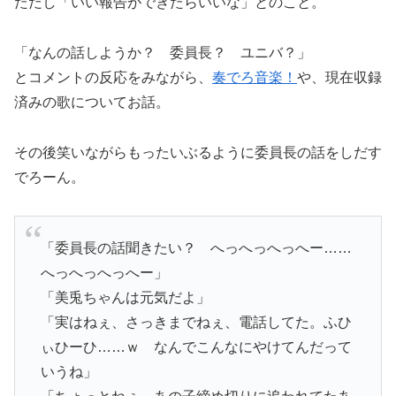
ただし「いい報告ができたらいいな」とのこと。
「なんの話しようか？ 委員長？ ユニバ？」
とコメントの反応をみながら、
奏でろ音楽！
や、現在収録
済みの歌についてお話。
その後笑いながらもったいぶるように委員長の話をしだす
でろーん。
「委員長の話聞きたい？ へっへっへっへー……
へっへっへっへー」
「美兎ちゃんは元気だよ」
「実はねぇ、さっきまでねぇ、電話してた。ふひ
ぃひーひ……ｗ なんでこんなにやけてんだって
いうね」